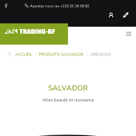
Appelez nous au +226 25 36 08 82
Compte
S'inscr
ACCUEIL
/
PRODUITS SALVADOR
/
ARENOSO
SALVADOR
Alliez beauté et resistance