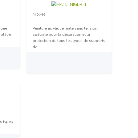
NIGER
quée
Peinture acrylique mate sans tension,
 plâtre
spéciale pour la décoration et la
protection de tous les types de supports
de...
Prix sur demande
us types