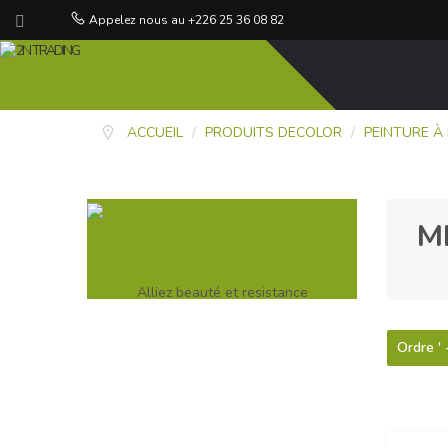
Appelez nous au +226 25 36 08 82
ACCUEIL
/
PRODUITS DECOLOR
/
PEINTURE À
M
SALVADOR
Alliez beauté et resistance
Ordre ' 