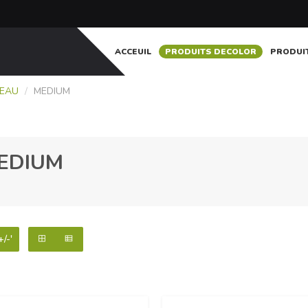
ACCEUIL
PRODUITS DECOLOR
PRODUI
 EAU
/
MEDIUM
EDIUM
+/-'