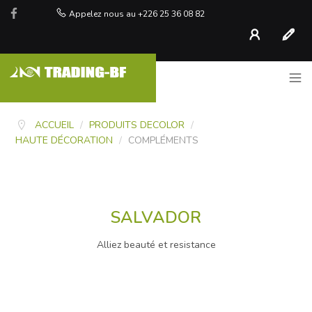
Appelez nous au +226 25 36 08 82
Compte
S'inscr
ACCUEIL
/
PRODUITS DECOLOR
/
HAUTE DÉCORATION
/
COMPLÉMENTS
SALVADOR
Alliez beauté et resistance