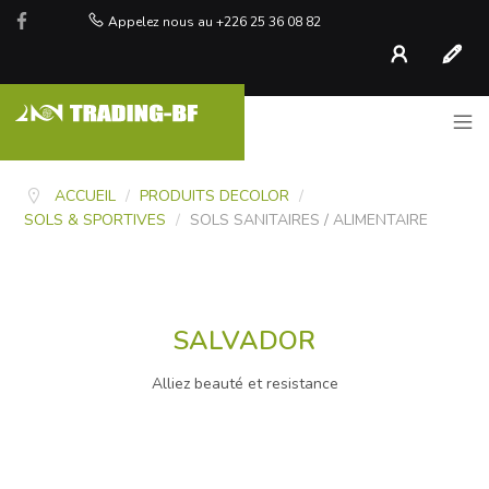
Appelez nous au +226 25 36 08 82
Compte
S'inscr
ACCUEIL
/
PRODUITS DECOLOR
/
SOLS & SPORTIVES
/
SOLS SANITAIRES / ALIMENTAIRE
SALVADOR
Alliez beauté et resistance