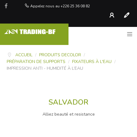
Appelez nous au +226 25 36 08 82
Compte
S'inscr
ACCUEIL
/
PRODUITS DECOLOR
/
PRÉPARATION DE SUPPORTS
/
FIXATEURS À L'EAU
/
IMPRESSION ANTI - HUMIDITÉ À L’EAU
SALVADOR
Alliez beauté et resistance