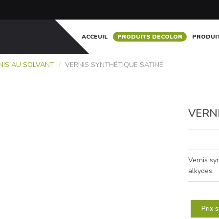
ACCEUIL
PRODUITS DECOLOR
PRODUI
NIS AU SOLVANT
/
VERNIS SYNTHÉTIQUE SATINÉ
VERN
Vernis sy
alkydes.
Prix 