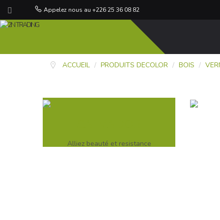
Appelez nous au +226 25 36 08 82
ACCUEIL
/
PRODUITS DECOLOR
/
BOIS
/
VER
SALVADOR
Alliez beauté et resistance