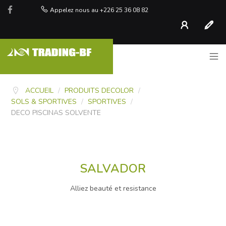
Appelez nous au +226 25 36 08 82
Compte
S'inscr
ACCUEIL
/
PRODUITS DECOLOR
/
SOLS & SPORTIVES
/
SPORTIVES
/
DECO PISCINAS SOLVENTE
SALVADOR
Alliez beauté et resistance